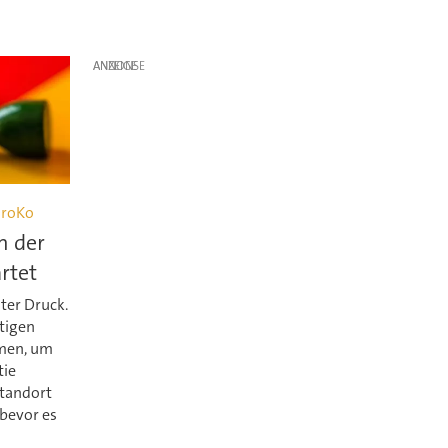
ANZEIGE
GroKo
n der
rtet
ter Druck.
tigen
rmen, um
tie
tandort
 bevor es