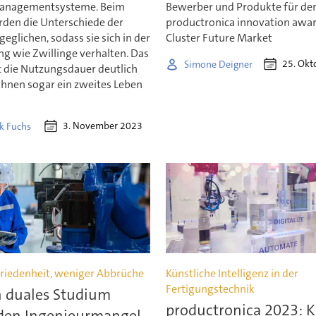
managementsysteme. Beim
Bewerber und Produkte für de
rden die Unterschiede der
productronica innovation awa
geglichen, sodass sie sich in der
Cluster Future Market
 wie Zwillinge verhalten. Das
25. Okt
Simone Deigner
t die Nutzungsdauer deutlich
ihnen sogar ein zweites Leben
3. November 2023
k Fuchs
riedenheit, weniger Abbrüche
Künstliche Intelligenz in der
Fertigungstechnik
n duales Studium
productronica 2023: KI
den Ingenieurmangel