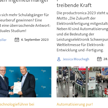
treibende Kraft
Die productronica 2023 steht 
n sich mehr Schulabgänger für
Motto „Die Zukunft der
ieurberuf gewinnen? Eine
Elektronikfertigung mitgestalt
bt eine überraschende Antwort:
Neben KI sind Automatisierun
 duales Studium!
und die Bedeutung der
Leistungselektronik Schwerpu
4. September 2023
oller
Weltleitmesse für Elektronik-
Entwicklung und -Fertigung.
28.
Jessica Mouchegh
Technologieführer bei
Automatisierung pur!