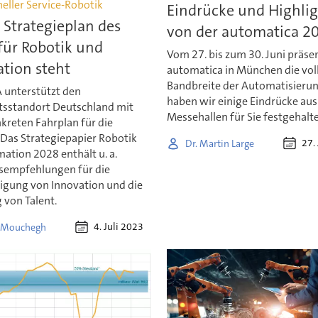
eller Service-Robotik
Eindrücke und Highlig
Strategieplan des
von der automatica 2
ür Robotik und
Vom 27. bis zum 30. Juni präsen
tion steht
automatica in München die vol
Bandbreite der Automatisierun
unterstützt den
haben wir einige Eindrücke aus
tsstandort Deutschland mit
Messehallen für Sie festgehalt
kreten Fahrplan für die
 Das Strategiepapier Robotik
27.
Dr. Martin Large
ation 2028 enthält u. a.
empfehlungen für die
igung von Innovation und die
 von Talent.
4. Juli 2023
a Mouchegh