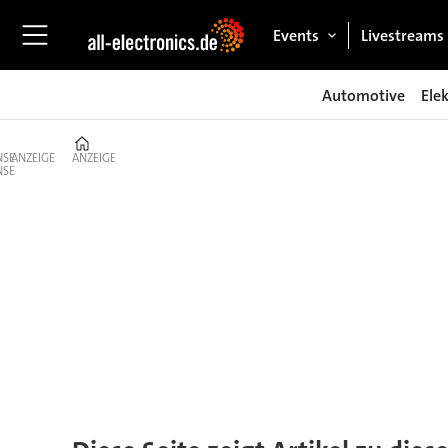
Events
Livestreams
Automotive
Ele
Home
ANZEIGE
ANZEIGE
Tag:
vdma