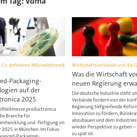
sem Tag: vdma
 Co. definieren Mikroelektronik
Wirtschaftsverbände und die 
Was die Wirtschaft vo
ed-Packaging-
neuen Regierung erwa
ogien auf der
Die deutsche Industrie steht un
tronica 2025
Verbände fordern von der künf
Regierung tiefgreifende Refo
eltleitmesse productronica
Innovation zu fördern, Bürokra
 die Branche für
abzubauen und dem Industries
kentwicklung und -fertigung im
wieder Perspektive zu geben –
2025 in München. Im Fokus
zu spät ist.
vanced-Packaging-