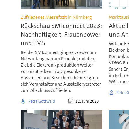
Zufriedenes Messefazit in Nürnberg
Marktaus
Rückschau SMTconnect 2023:
Aktuel
Nachhaltigkeit, Frauenpower
und An
und EMS
Welche Er
Elektroni
Bei der SMTconnect ging es wieder um
Konjunktu
Networking nah am Produkt, mit dem
VDMA Prod
Ziel, die Elektronikproduktion weiter
Sandra Eng
voranzutreiben. Trotz gesunkener
im Rahmen
Aussteller- und Besucherzahlen zeigten
SMTconnec
sich Veranstalter und Ausstellervertreter
zum Abschluss zufrieden.
Petra 
12. Juni 2023
Petra Gottwald