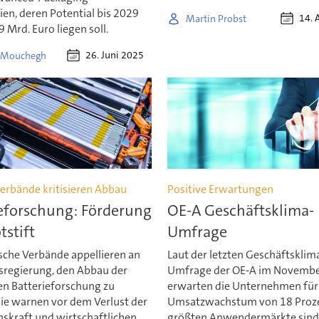
en, deren Potential bis 2029
14. 
Martin Probst
9 Mrd. Euro liegen soll.
26. Juni 2025
a Mouchegh
verbände kritisieren Abbau
Positive Erwartungen
ieforschung: Förderung
OE-A Geschäftsklima-
tstift
Umfrage
sche Verbände appellieren an
Laut der letzten Geschäftsklim
sregierung, den Abbau der
Umfrage der OE-A im Novemb
en Batterieforschung zu
erwarten die Unternehmen für
Sie warnen vor dem Verlust der
Umsatzwachstum von 18 Proze
nskraft und wirtschaftlichen
größten Anwendermärkte sind