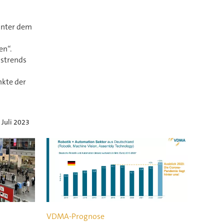
unter dem
en“.
gstrends
nkte der
 Juli 2023
VDMA-Prognose