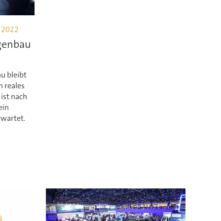
 2022
genbau
u bleibt
n reales
ist nach
ein
rwartet.