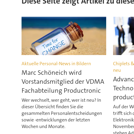
Diese Seite zeigt Artikel zu die
Aktuelle Personal-News in Bildern
Chiplets &
neu
Marc Schöneich wird
Advanc
Vorstandsmitglied der VDMA
Technol
Fachabteilung Productronic
produc
Wer wechselt, wer geht, wer ist neu? In
dieser Übersicht finden Sie die
Auf der W
gesammelten Personalentscheidungen
trifft sich
sowie -entwicklungen der letzten
Elektroni
Wochen und Monate.
November 
stehen Ad