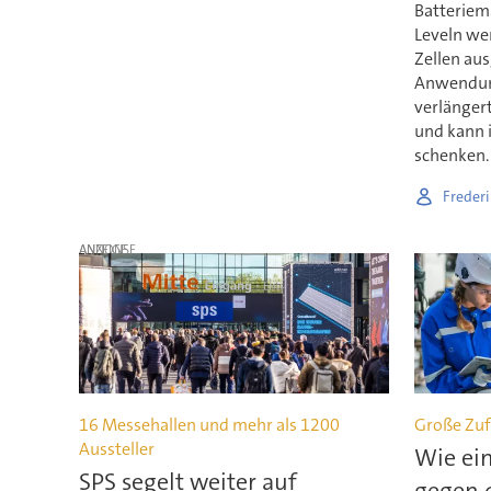
Batterie
Leveln we
Zellen aus
Anwendung
verlänger
und kann 
schenken.
Frederi
ANZEIGE
16 Messehallen und mehr als 1200
Große Zuf
Aussteller
Wie ei
SPS segelt weiter auf
gegen 