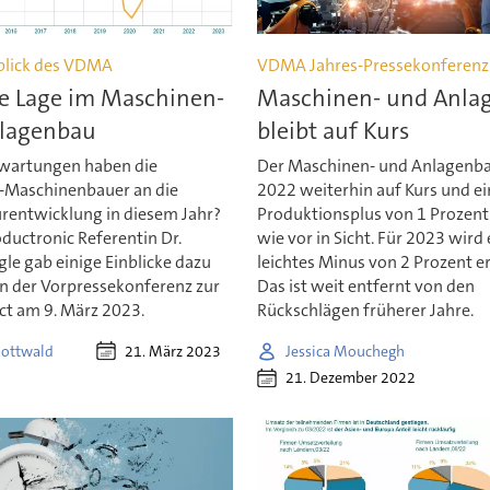
blick des VDMA
VDMA Jahres-Pressekonferenz
le Lage im Maschinen-
Maschinen- und Anla
lagenbau
bleibt auf Kurs
wartungen haben die
Der Maschinen- und Anlagenba
k-Maschinenbauer an die
2022 weiterhin auf Kurs und ei
rentwicklung in diesem Jahr?
Produktionsplus von 1 Prozent 
uctronic Referentin Dr.
wie vor in Sicht. Für 2023 wird 
le gab einige Einblicke dazu
leichtes Minus von 2 Prozent e
 der Vorpressekonferenz zur
Das ist weit entfernt von den
t am 9. März 2023.
Rückschlägen früherer Jahre.
21. März 2023
Gottwald
Jessica Mouchegh
21. Dezember 2022