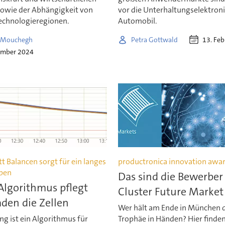
 sowie der Abhängigkeit von
vor die Unterhaltungselektron
echnologieregionen.
Automobil.
13. Fe
a Mouchegh
Petra Gottwald
ember 2024
tt Balancen sorgt für ein langes
productronica innovation awa
eben
Das sind die Bewerber
Algorithmus pflegt
Cluster Future Market
den die Zellen
Wer hält am Ende in München 
ng ist ein Algorithmus für
Trophäe in Händen? Hier finden