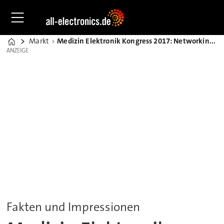
Markt
Medizin Elektronik Kongress 2017: Networking entlang der Wertschöpfungskette
Home
ANZEIGE
ANZEIGE
Fakten und Impressionen