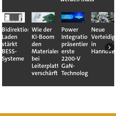
Bidirektionales
Wie der
Power
Neue
Laden
KI-Boom
Integrations
Verteidi
stärkt
den
präsentiert
in
BESS-
Materialengpass
erste
Hannove
Systeme
bei
2200-V
Leiterplatten
GaN-
verschärft
Technologie