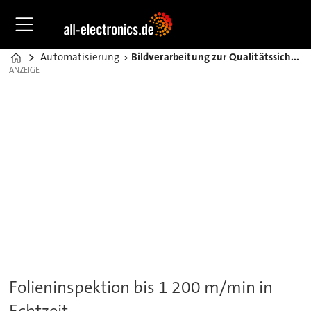
Automatisierung
Bildverarbeitung zur Qualitätssicherung in der Folien-Extrusion
Home
ANZEIGE
ANZEIGE
Folieninspektion bis 1 200 m/min in
Echtzeit