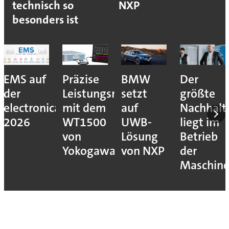
technisch so
NXP
besonders ist
EMS auf
Präzise
BMW
Der
der
Leistungsmessung
setzt
größte
electronica
mit dem
auf
Nachhalt
2026
WT1500
UWB-
liegt im
von
Lösung
Betrieb
Yokogawa
von NXP
der
Maschin