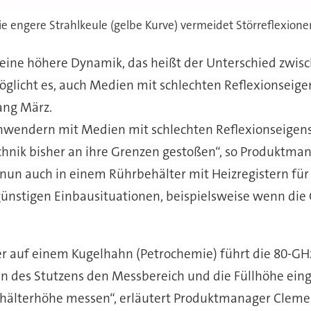
 engere Strahlkeule (gelbe Kurve) vermeidet Störreflexione
r eine höhere Dynamik, das heißt der Unterschied zw
glicht es, auch Medien mit schlechten Reflexionseige
ang März.
n Anwendern mit Medien mit schlechten Reflexionseig
echnik bisher an ihre Grenzen gestoßen“, so Produktma
nun auch in einem Rührbehälter mit Heizregistern für 
ünstigen Einbausituationen, beispielsweise wenn die
r auf einem Kugelhahn (Petrochemie) führt die 80-GHz
n des Stutzens den Messbereich und die Füllhöhe eing
älterhöhe messen“, erläutert Produktmanager Clemen