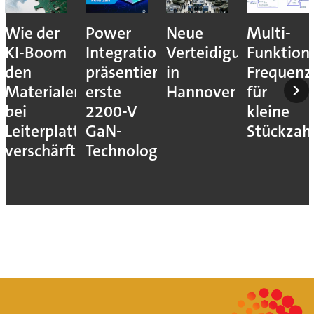
Wie der
Power
Neue
Multi-
KI-Boom
Integrations
Verteidigungsmesse
Funktion
den
präsentiert
in
Frequenz
Materialengpass
erste
Hannover
für
bei
2200-V
kleine
Leiterplatten
GaN-
Stückzah
verschärft
Technologie