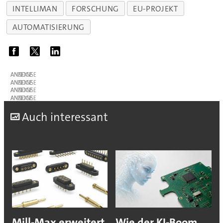
INTELLIMAN
FORSCHUNG
EU-PROJEKT
AUTOMATISIERUNG
ANZEIGE
ANZEIGE
ANZEIGE
ANZEIGE
A
uch interessant
Mill-Max erweitert
Wie der KI-Boom