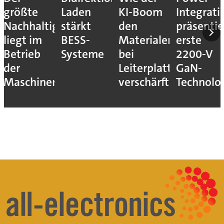
größte
Laden
KI-Boom
Integrati
Nachhaltigkeitshebel
stärkt
den
präsentie
liegt im
BESS-
Materialengpass
erste
Betrieb
Systeme
bei
2200-V
der
Leiterplatten
GaN-
Maschinen
verschärft
Technolo