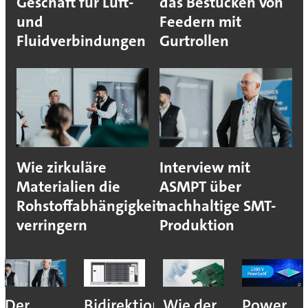
Geschäft für Luft-
das Bestücken von
und
Feedern mit
Fluidverbindungen
Gurtrollen
Wie zirkuläre
Interview mit
Materialien die
ASMPT über
Rohstoffabhängigkeit
nachhaltige SMT-
verringern
Produktion
Der
Bidirektionales
Wie der
Power