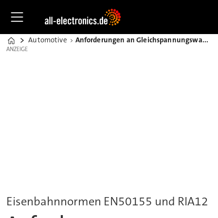
Automotive
Anforderungen an Gleichspannungswandler mit geringer Leistung
Home
ANZEIGE
ANZEIGE
Eisenbahnnormen EN50155 und RIA12