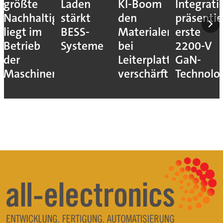
größte
Laden
KI-Boom
Integrati
Nachhaltigkeitshebel
stärkt
den
präsentie
liegt im
BESS-
Materialengpass
erste
Betrieb
Systeme
bei
2200-V
der
Leiterplatten
GaN-
Maschinen
verschärft
Technolo