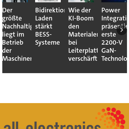
Der
Bidirektionales
Wie der
Power
größte
Laden
KI-Boom
Integrati
Nachhaltigkeitshebel
stärkt
den
präsentie
liegt im
BESS-
Materialengpass
erste
Betrieb
Systeme
bei
2200-V
der
Leiterplatten
GaN-
Maschinen
verschärft
Technolo