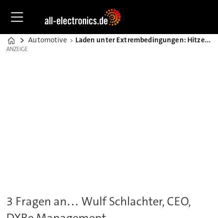
Automotive
Laden unter Extrembedingungen: Hitze, Sand, Strommangel
Home
ANZEIGE
ANZEIGE
3 Fragen an… Wulf Schlachter, CEO,
DXBe Management