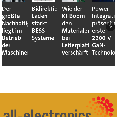
Der
Bidirektionales
Wie der
Power
größte
Laden
KI-Boom
Integrati
Nachhaltigkeitshebel
stärkt
den
präsentie
liegt im
BESS-
Materialengpass
erste
Betrieb
Systeme
bei
2200-V
der
Leiterplatten
GaN-
Maschinen
verschärft
Technolo