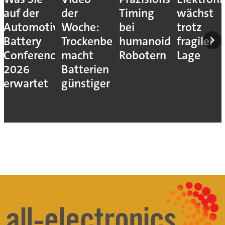
auf der
der
Timing
wächst
Automotive
Woche:
bei
trotz
Battery
Trockenbeschichtung
humanoiden
fragiler
Conference
macht
Robotern
Lage
2026
Batterien
erwartet
günstiger