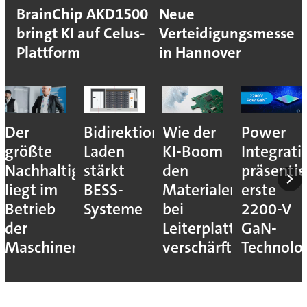
BrainChip AKD1500
Neue
bringt KI auf Celus-
Verteidigungsmesse
Plattform
in Hannover
Der
Bidirektionales
Wie der
Power
größte
Laden
KI-Boom
Integrati
Nachhaltigkeitshebel
stärkt
den
präsentie
liegt im
BESS-
Materialengpass
erste
Betrieb
Systeme
bei
2200-V
der
Leiterplatten
GaN-
Maschinen
verschärft
Technolo