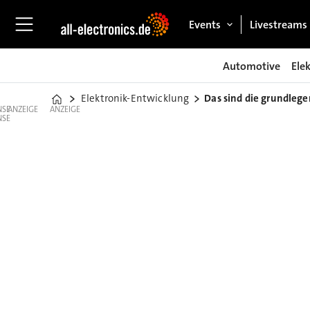
Events
Livestreams
Automotive
Ele
Elektronik-Entwicklung
Das sind die grundleg
Home
ANZEIGE
ANZEIGE