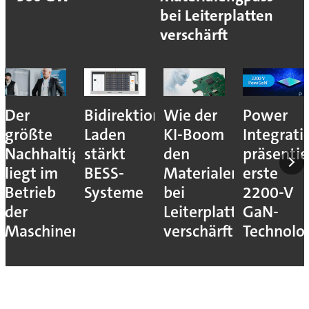
bei Leiterplatten
verschärft
Der
Bidirektionales
Wie der
Power
größte
Laden
KI-Boom
Integrati
Nachhaltigkeitshebel
stärkt
den
präsentie
liegt im
BESS-
Materialengpass
erste
Betrieb
Systeme
bei
2200-V
der
Leiterplatten
GaN-
Maschinen
verschärft
Technolo