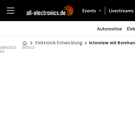
Events
Livestreams
Automotive
Ele
Elektronik-Entwicklung
Interview mit Bernhar
Home
ANZEIGE
ANZEIGE