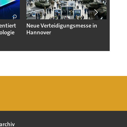
entiert
Neue Verteidigungsmesse in
Multi
ologie
Hannover
Frequ
Stück
archiv