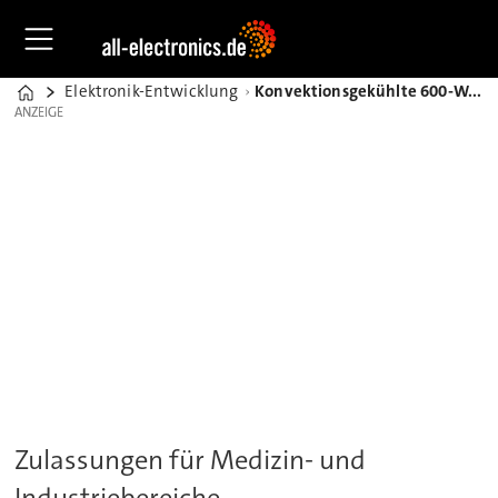
Elektronik-Entwicklung
Konvektionsgekühlte 600-Watt-Einbaunetzteile von TDK Lambda
Home
ANZEIGE
ANZEIGE
Zulassungen für Medizin- und
Industriebereiche