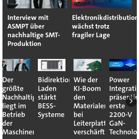
Interview mit
Elektronikdistribution
ASMPT über
wächst trotz
nachhaltige SMT-
fragiler Lage
Produktion
Der
Bidirektionales
Wie der
Power
größte
Laden
KI-Boom
Integrati
Nachhaltigkeitshebel
stärkt
den
präsentie
liegt im
BESS-
Materialengpass
erste
Betrieb
Systeme
bei
2200-V
der
Leiterplatten
GaN-
Maschinen
verschärft
Technolo