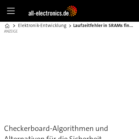
Elektronik-Entwicklung
Laufzeitfehler in SRAMs finden
Home
ANZEIGE
ANZEIGE
Checkerboard-Algorithmen und
Alternativen für die Sicherheit