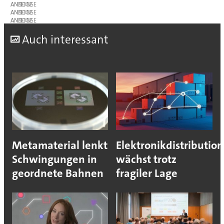
ANZEIGE
ANZEIGE
ANZEIGE
A
uch interessant
Metamaterial lenkt
Elektronikdistribution
Schwingungen in
wächst trotz
geordnete Bahnen
fragiler Lage