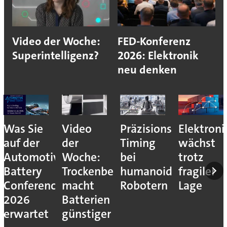
Video der Woche:
FED-Konferenz
Superintelligenz?
2026: Elektronik
neu denken
Was Sie
Video
Präzisions-
Elektroni
auf der
der
Timing
wächst
Automotive
Woche:
bei
trotz
Battery
Trockenbeschichtung
humanoiden
fragiler
Conference
macht
Robotern
Lage
2026
Batterien
erwartet
günstiger