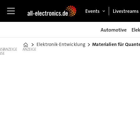
Events
Livestreams
Automotive
Ele
Elektronik-Entwicklung
Materialien für Quant
Home
ANZEIGE
ANZEIGE