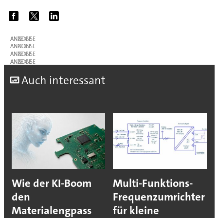
ANZEIGE
ANZEIGE
ANZEIGE
ANZEIGE
A
uch interessant
Wie der KI-Boom
Multi-Funktions-
den
Frequenzumrichter
Materialengpass
für kleine