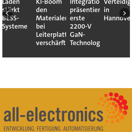
Laden
KI-Boom
Integrations
Verteidi
stärkt
den
präsentiert
in
BESS-
Materialengpass
erste
Hannove
Systeme
bei
2200-V
Leiterplatten
GaN-
verschärft
Technologie