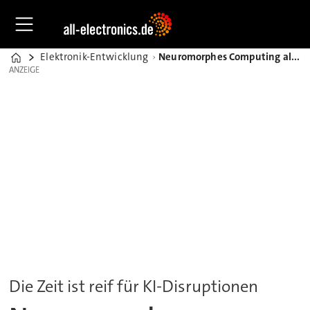
Elektronik-Entwicklung
Neuromorphes Computing als Zukunft der künstlichen Intelligenz
Home
ANZEIGE
ANZEIGE
Die Zeit ist reif für KI-Disruptionen