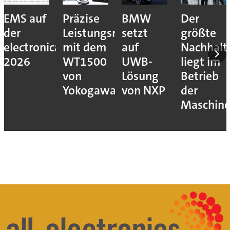
EMS auf
Präzise
BMW
Der
der
Leistungsmessung
setzt
größte
electronica
mit dem
auf
Nachhalt
2026
WT1500
UWB-
liegt im
von
Lösung
Betrieb
Yokogawa
von NXP
der
Maschin