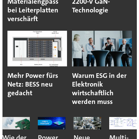
Materialengpass
2200-V GaN-
bei Leiterplatten
Technologie
verschärft
Mehr Power fürs
Warum ESG in der
Netz: BESS neu
Elektronik
gedacht
wirtschaftlich
werden muss
Wie der
Power
Neue
Multi-