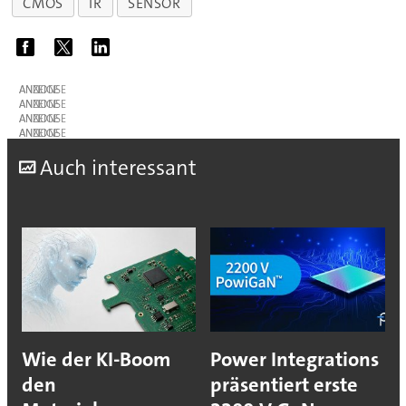
CMOS
IR
SENSOR
ANZEIGE
ANZEIGE
ANZEIGE
ANZEIGE
A
uch interessant
Wie der KI-Boom
Power Integrations
den
präsentiert erste