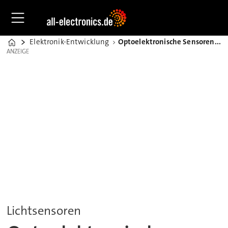
Elektronik-Entwicklung
Optoelektronische Sensoren für UV- bis IR-Licht
Home
ANZEIGE
ANZEIGE
Lichtsensoren