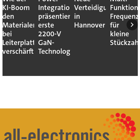
KI-Boom
Integrations
Verteidigungsmesse
Funktion
den
präsentiert
in
Frequenz
Materialengpass
erste
Hannover
für
bei
2200-V
kleine
Leiterplatten
GaN-
Stückzah
verschärft
Technologie