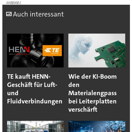
ANZEIGE
A
uch interessant
TE kauft HENN-
Wie der KI-Boom
Geschäft für Luft-
den
und
Materialengpass
Fluidverbindungen
bei Leiterplatten
verschärft