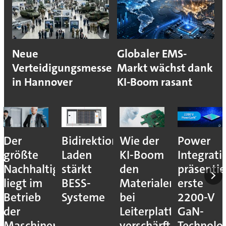
Neue
Globaler EMS-
Verteidigungsmesse
Markt wächst dank
in Hannover
KI-Boom rasant
Der
Bidirektionales
Wie der
Power
größte
Laden
KI-Boom
Integrati
Nachhaltigkeitshebel
stärkt
den
präsentie
liegt im
BESS-
Materialengpass
erste
Betrieb
Systeme
bei
2200-V
der
Leiterplatten
GaN-
Maschinen
verschärft
Technolo