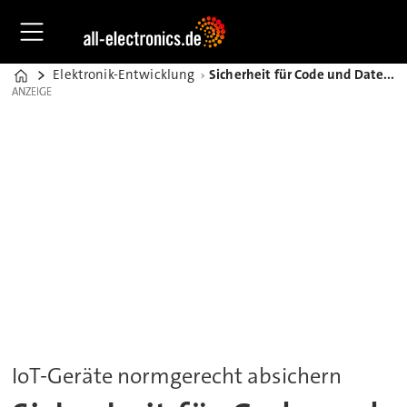
Elektronik-Entwicklung
Sicherheit für Code und Daten mit Secure-Flash-Speichern
Home
ANZEIGE
ANZEIGE
IoT-Geräte normgerecht absichern