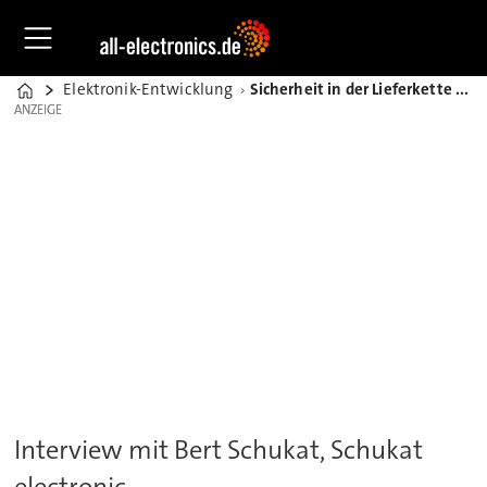
Elektronik-Entwicklung
Sicherheit in der Lieferkette und langfristige Partnerschaften
Home
ANZEIGE
ANZEIGE
Interview mit Bert Schukat, Schukat
electronic