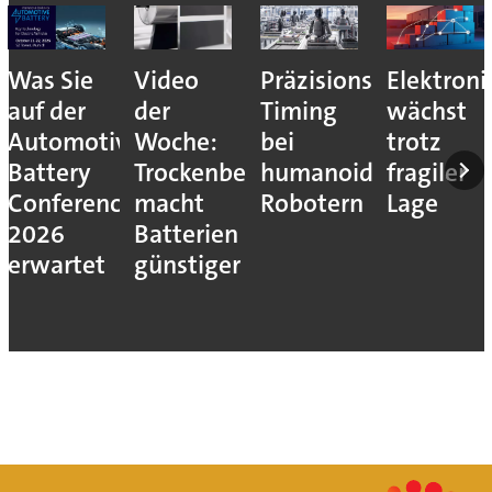
Was Sie
Video
Präzisions-
Elektroni
auf der
der
Timing
wächst
Automotive
Woche:
bei
trotz
Battery
Trockenbeschichtung
humanoiden
fragiler
Conference
macht
Robotern
Lage
2026
Batterien
erwartet
günstiger