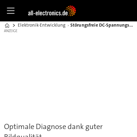
Elektronik-Entwicklung
Störungsfreie DC-Spannungsquellen in der Röntgentechnik
Home
ANZEIGE
ANZEIGE
Optimale Diagnose dank guter
Bildqualität