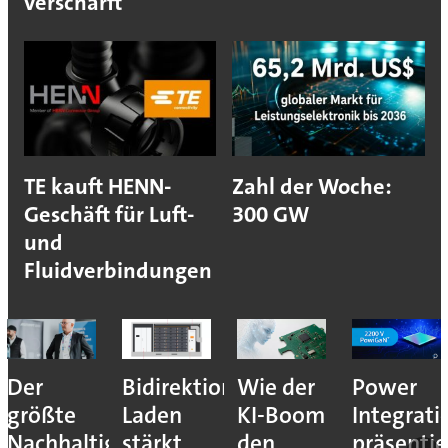
verschärft
TE kauft HENN-
Zahl der Woche:
Geschäft für Luft-
300 GW
und
Fluidverbindungen
Der
Bidirektionales
Wie der
Power
größte
Laden
KI-Boom
Integrati
Nachhaltigkeitshebel
stärkt
den
präsentie