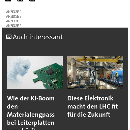
ANZEIGE
ANZEIGE
ANZEIGE
ANZEIGE
A
uch interessant
Wie der KI-Boom
Diese Elektronik
den
macht den LHC fit
Materialengpass
für die Zukunft
bei Leiterplatten