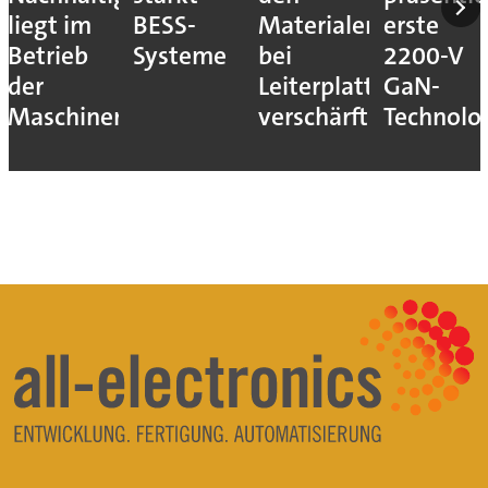
liegt im
BESS-
Materialengpass
erste
Betrieb
Systeme
bei
2200-V
der
Leiterplatten
GaN-
Maschinen
verschärft
Technolo