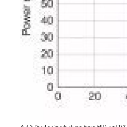
Bild 2: Derating-Vergleich von Epcos MLVs und TV