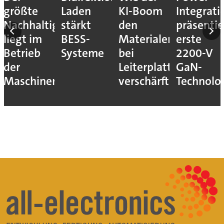
größte
Laden
KI-Boom
Integrati
Nachhaltigkeitshebel
stärkt
den
präsentie
liegt im
BESS-
Materialengpass
erste
Betrieb
Systeme
bei
2200-V
der
Leiterplatten
GaN-
Maschinen
verschärft
Technolo