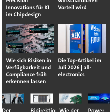
Precision
wirtschaftlichen
Innovations für KI
Vorteil wird
im Chipdesign
Wie sich Risiken in
Die Top-Artikel im
Verfügbarkeit und
Juli 2026 | all-
Compliance früh
electronics
erkennen lassen
Der
Bidirektionales
Wie der
Power