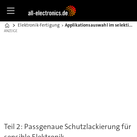
Elektronik-Fertigung
Applikationsauswahl im selektiven Conformal Coating
Home
ANZEIGE
ANZEIGE
Teil 2: Passgenaue Schutzlackierung für
sensible Elektronik