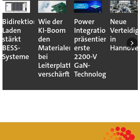
Bidirektionales
Wie der
Power
Neue
Laden
KI-Boom
Integrations
Verteidi
stärkt
den
präsentiert
in
BESS-
Materialengpass
erste
Hannove
Systeme
bei
2200-V
Leiterplatten
GaN-
verschärft
Technologie