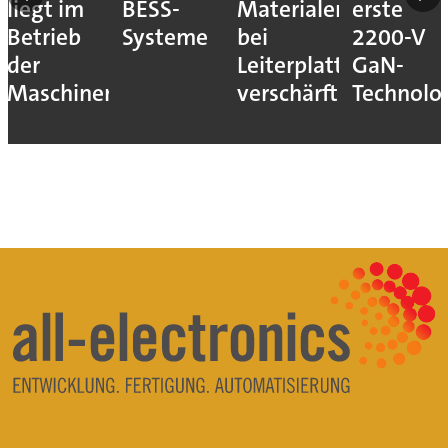
liegt im
BESS-
Materialengpass
erste
Betrieb
Systeme
bei
2200-V
der
Leiterplatten
GaN-
Maschinen
verschärft
Technolo