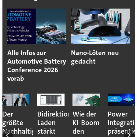
Alle Infos zur
Nano-Löten neu
Automotive Battery
gedacht
Conference 2026
vorab
Der
Bidirektionales
Wie der
Power
größte
Laden
KI-Boom
Integrati
Nachhaltigkeitshebel
stärkt
den
präsentie