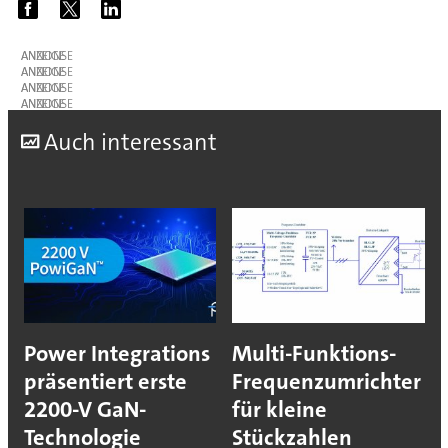
ANZEIGE
ANZEIGE
ANZEIGE
ANZEIGE
A
uch interessant
Power Integrations
Multi-Funktions-
präsentiert erste
Frequenzumrichter
2200-V GaN-
für kleine
Technologie
Stückzahlen