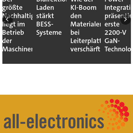
größte
Laden
KI-Boom
Integrati
Nachhaltigkeitshebel
stärkt
den
präsentie
liegt im
BESS-
Materialengpass
erste
Betrieb
Systeme
bei
2200-V
der
Leiterplatten
GaN-
Maschinen
verschärft
Technolo