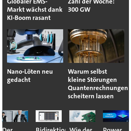
Globaler EMS-
Zahl der Woche:
Markt wächst dank
300 GW
KI-Boom rasant
Nano-Löten neu
Warum selbst
gedacht
kleine Störungen
Quantenrechnungen
scheitern lassen
Der
Bidirektionales
Wie der
Power