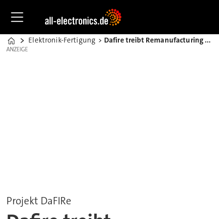
Elektronik-Fertigung
Dafire treibt Remanufacturing von Leiterplatten
Home
ANZEIGE
ANZEIGE
Projekt DaFIRe