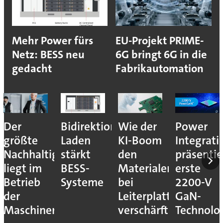
Mehr Power fürs
EU-Projekt PRIME-
Netz: BESS neu
6G bringt 6G in die
gedacht
Fabrikautomation
Der
Bidirektionales
Wie der
Power
größte
Laden
KI-Boom
Integrati
Nachhaltigkeitshebel
stärkt
den
präsentie
liegt im
BESS-
Materialengpass
erste
Betrieb
Systeme
bei
2200-V
der
Leiterplatten
GaN-
Maschinen
verschärft
Technolo