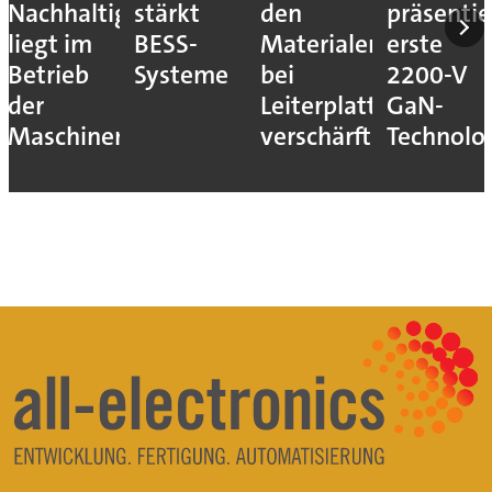
Nachhaltigkeitshebel
stärkt
den
präsentie
liegt im
BESS-
Materialengpass
erste
Betrieb
Systeme
bei
2200-V
der
Leiterplatten
GaN-
Maschinen
verschärft
Technolo