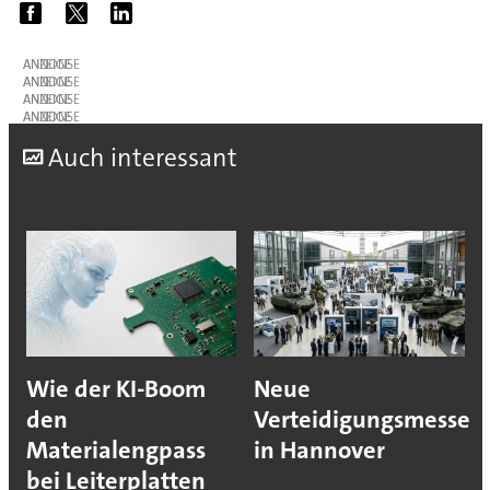
ANZEIGE
ANZEIGE
ANZEIGE
ANZEIGE
A
uch interessant
Wie der KI-Boom
Neue
den
Verteidigungsmesse
Materialengpass
in Hannover
bei Leiterplatten