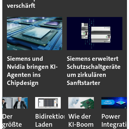
verschärft
Siemens und
Siemens erweitert
Nvidia bringen KI-
Schutzschaltgeräte
Agenten ins
um zirkulären
Chipdesign
Sanftstarter
Der
Bidirektionales
Wie der
Power
größte
Laden
KI-Boom
Integrati