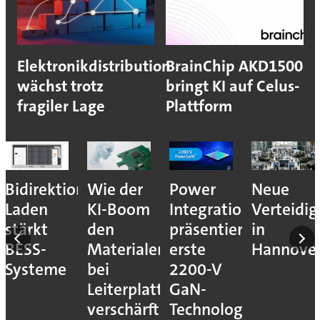
Elektronikdistribution
BrainChip AKD1500
wächst trotz
bringt KI auf Celus-
fragiler Lage
Plattform
Bidirektionales
Wie der
Power
Neue
Laden
KI-Boom
Integrations
Verteidi
stärkt
den
präsentiert
in
BESS-
Materialengpass
erste
Hannove
Systeme
bei
2200-V
Leiterplatten
GaN-
verschärft
Technologie