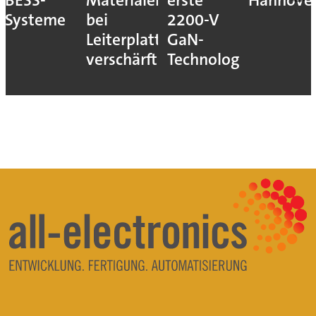
BESS-
Materialengpass
erste
Hannove
Systeme
bei
2200-V
Leiterplatten
GaN-
verschärft
Technologie