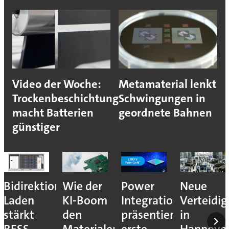
Video der Woche:
Metamaterial lenkt
Trockenbeschichtung
Schwingungen in
macht Batterien
geordnete Bahnen
günstiger
Bidirektionales
Wie der
Power
Neue
Laden
KI-Boom
Integrations
Verteidi
stärkt
den
präsentiert
in