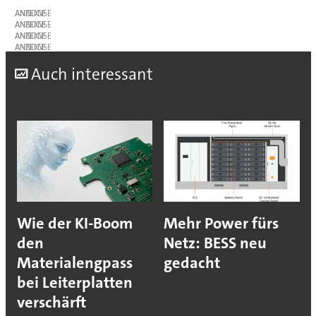
ANZEIGE
ANZEIGE
ANZEIGE
ANZEIGE
A
uch interessant
Wie der KI-Boom
Mehr Power fürs
den
Netz: BESS neu
Materialengpass
gedacht
bei Leiterplatten
verschärft