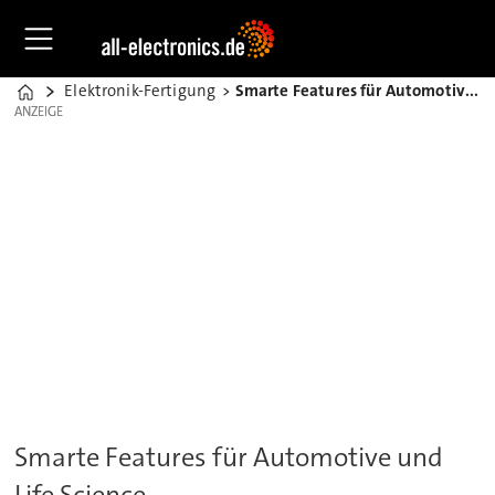
Elektronik-Fertigung
Smarte Features für Automotive und Life Science
Home
ANZEIGE
ANZEIGE
Smarte Features für Automotive und
Life Science