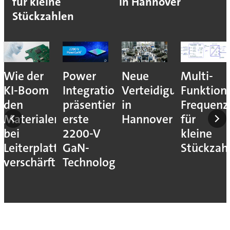
für kleine
in Hannover
Stückzahlen
Wie der
Power
Neue
Multi-
KI-Boom
Integrations
Verteidigungsmesse
Funktion
den
präsentiert
in
Frequenz
Materialengpass
erste
Hannover
für
bei
2200-V
kleine
Leiterplatten
GaN-
Stückzah
verschärft
Technologie