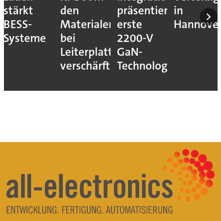
stärkt
den
präsentiert
in
BESS-
Materialengpass
erste
Hannove
Systeme
bei
2200-V
Leiterplatten
GaN-
verschärft
Technologie