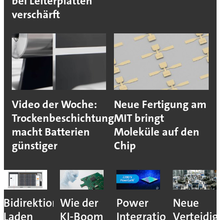
bei Leiterplatten
verschärft
Video der Woche:
Neue Fertigung am
Trockenbeschichtung
MIT bringt
macht Batterien
Moleküle auf den
günstiger
Chip
Bidirektionales
Wie der
Power
Neue
Laden
KI-Boom
Integrations
Verteidi