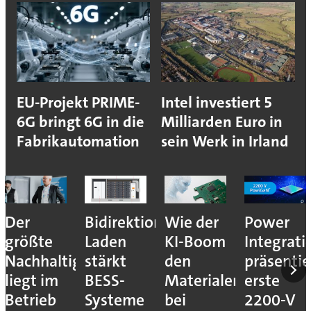
EU-Projekt PRIME-
Intel investiert 5
6G bringt 6G in die
Milliarden Euro in
Fabrikautomation
sein Werk in Irland
Der
Bidirektionales
Wie der
Power
größte
Laden
KI-Boom
Integrati
Nachhaltigkeitshebel
stärkt
den
präsentie
liegt im
BESS-
Materialengpass
erste
Betrieb
Systeme
bei
2200-V