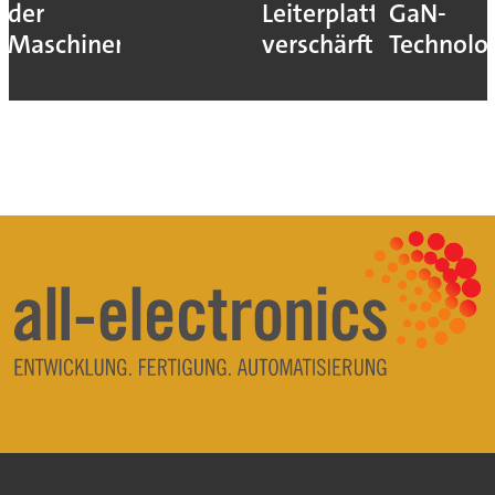
der
Leiterplatten
GaN-
Maschinen
verschärft
Technolo