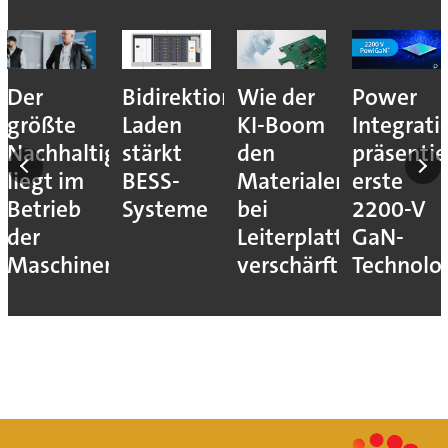
Der
Bidirektionales
Wie der
Power
größte
Laden
KI-Boom
Integrati
Nachhaltigkeitshebel
stärkt
den
präsentie
liegt im
BESS-
Materialengpass
erste
Betrieb
Systeme
bei
2200-V
der
Leiterplatten
GaN-
Maschinen
verschärft
Technolo