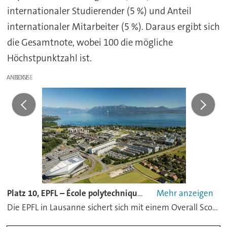
internationaler Studierender (5 %) und Anteil
internationaler Mitarbeiter (5 %). Daraus ergibt sich
die Gesamtnote, wobei 100 die mögliche
Höchstpunktzahl ist.
ANZEIGE
Platz 10, EPFL – École polytechnique fédérale de Lausanne
Die EPFL in Lausanne sichert sich mit einem Overall Score von 88,6 den zehnten Platz und gehört damit neu zur Spitzengruppe des Rankings. Die Hochschule ist besonders stark in Mikroelektronik, Photonik, Robotik und interdisziplinärer Systemforschung aufgestellt. Gleichzeitig profitiert sie von ihrer hohen Internationalität und einer ausgeprägten Nähe zu technologieorientierter Innovation.
Mediacom EPFL / Wikimedia Commons
/
CC BY-SA 4.0