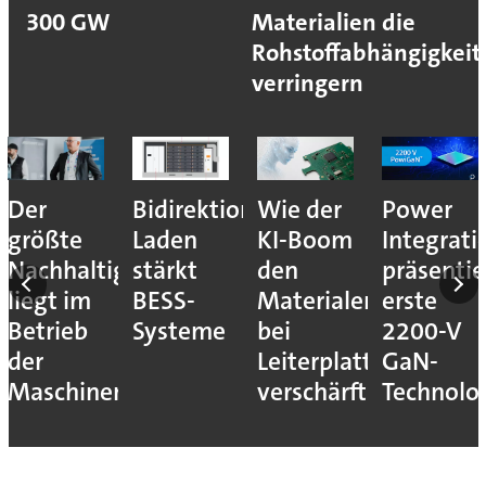
300 GW
Materialien die
Rohstoffabhängigkeit
verringern
Der
Bidirektionales
Wie der
Power
größte
Laden
KI-Boom
Integrati
Nachhaltigkeitshebel
stärkt
den
präsentie
liegt im
BESS-
Materialengpass
erste
Betrieb
Systeme
bei
2200-V
der
Leiterplatten
GaN-
Maschinen
verschärft
Technolo