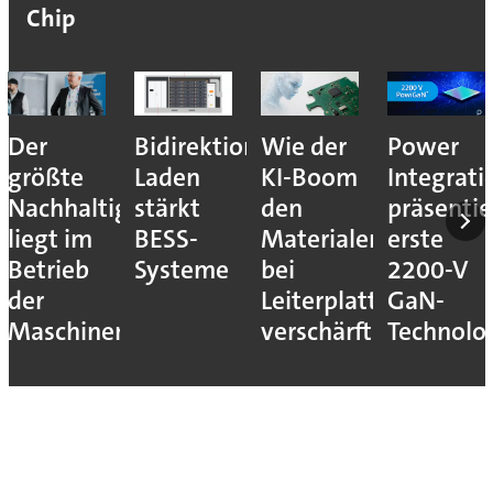
Chip
Der
Bidirektionales
Wie der
Power
größte
Laden
KI-Boom
Integrati
Nachhaltigkeitshebel
stärkt
den
präsentie
liegt im
BESS-
Materialengpass
erste
Betrieb
Systeme
bei
2200-V
der
Leiterplatten
GaN-
Maschinen
verschärft
Technolo