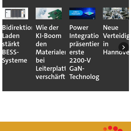
nales
Wie der
Power
Neue
Multi-
KI-Boom
Integrations
Verteidigungsmesse
Funktion
den
präsentiert
in
Frequenz
Materialengpass
erste
Hannover
für
bei
2200-V
kleine
Leiterplatten
GaN-
Stückzah
verschärft
Technologie