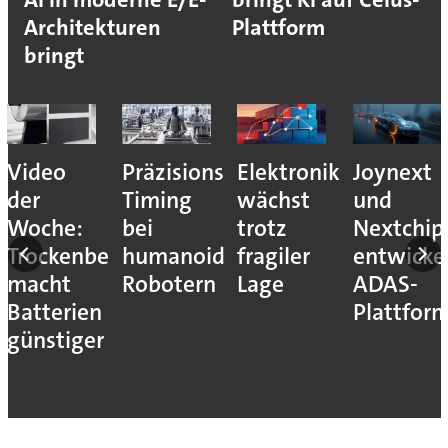
Architekturen
Plattform
bringt
Video
Präzisions-
Elektronikdistributi
Joynext
der
Timing
wächst
und
ve
Woche:
bei
trotz
Nextchip
Trockenbeschichtung
humanoiden
fragiler
entwicke
e
macht
Robotern
Lage
ADAS-
Batterien
Plattfor
günstiger