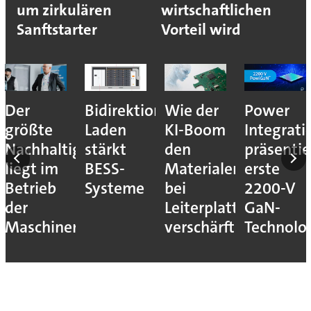
um zirkulären
wirtschaftlichen
Sanftstarter
Vorteil wird
Der
Bidirektionales
Wie der
Power
größte
Laden
KI-Boom
Integrati
Nachhaltigkeitshebel
stärkt
den
präsentie
liegt im
BESS-
Materialengpass
erste
Betrieb
Systeme
bei
2200-V
der
Leiterplatten
GaN-
Maschinen
verschärft
Technolo