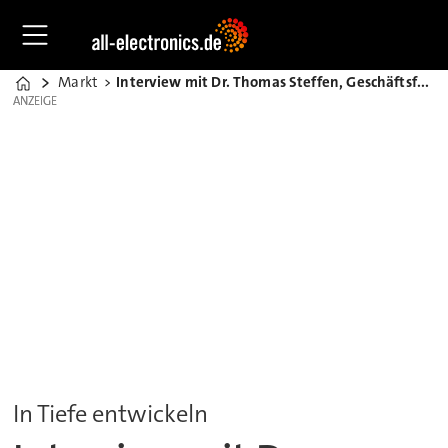
Markt
Interview mit Dr. Thomas Steffen, Geschäftsführer F&E bei Rittal
Home
ANZEIGE
ANZEIGE
In Tiefe entwickeln