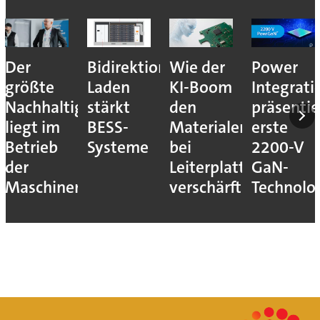
Der
Bidirektionales
Wie der
Power
größte
Laden
KI-Boom
Integrati
Nachhaltigkeitshebel
stärkt
den
präsentie
liegt im
BESS-
Materialengpass
erste
Betrieb
Systeme
bei
2200-V
der
Leiterplatten
GaN-
Maschinen
verschärft
Technolo