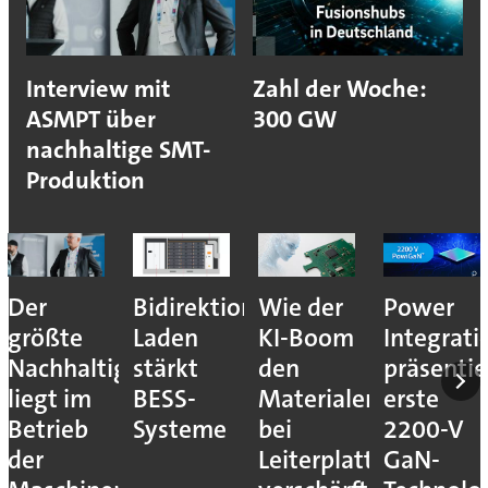
Interview mit
Zahl der Woche:
ASMPT über
300 GW
nachhaltige SMT-
Produktion
tionales
Wie der
Power
Neue
Multi
KI-Boom
Integrations
Verteidigungsme
Funkt
bel
den
präsentiert
in
Frequ
Materialengpass
erste
Hannover
für
me
bei
2200-V
klein
Leiterplatten
GaN-
Stück