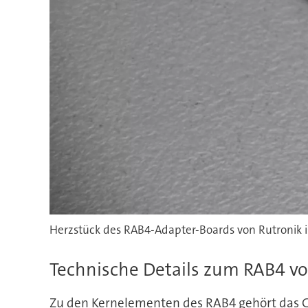
Herzstück des RAB4-Adapter-Boards von Rutronik i
Technische Details zum RAB4 vo
Zu den Kernelementen des RAB4 gehört das G