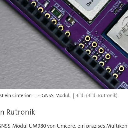
st ein Cinterion-LTE-GNSS-Modul.
(Bild: Rutronik)
n Rutronik
NSS-Modul UM980 von Unicore, ein präzises Multikons