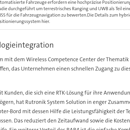
tomatisierte Fahrzeuge erfordern eine hochpräzise Positionierung
udie durchgeführt um terrestrisches Ranging und UWB als Teil ein
SS für die Fahrzeugnavigation zu bewerten.Die Details zum hybr
sitionierungssystem hier.
ogieintegration
sam mit dem Wireless Competence Center der Themat
fen, das Unternehmen einen schnellen Zugang zu die
t Kunden, die sich eine RTK-Lösung für ihre Anwendun
ögern, hat Rutronik System Solution in enger Zusamm
ter-Bord mit dessen Hilfe die Leistungsfähigkeit der 
ssen. Das reduziert den Zeitaufwand sowie die Koste
ife. Ein weiterer Vorteil des RAB4 ist die einfache Ko