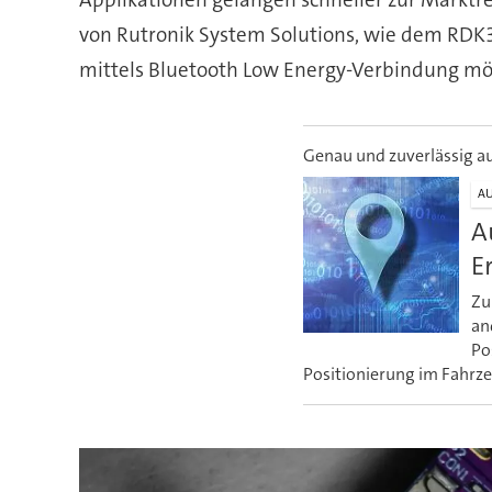
von Rutronik System Solutions, wie dem RDK3 
mittels Bluetooth Low Energy-Verbindung mö
Genau und zuverlässig a
A
A
E
Zu
an
Po
Positionierung im Fahrze