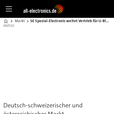
Markt
SE Spezial-Electronic weitet Vertrieb für U-Blox aus
Home
ANZEIGE
ANZEIGE
Deutsch-schweizerischer und
österreichischer Markt