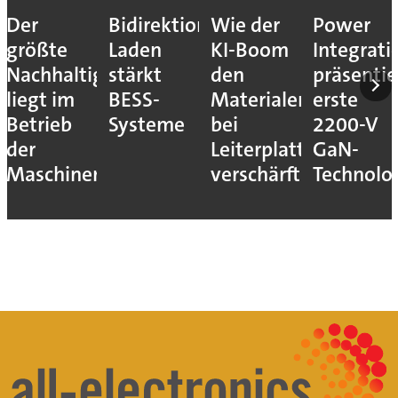
Der
Bidirektionales
Wie der
Power
größte
Laden
KI-Boom
Integrati
Nachhaltigkeitshebel
stärkt
den
präsentie
liegt im
BESS-
Materialengpass
erste
Betrieb
Systeme
bei
2200-V
der
Leiterplatten
GaN-
Maschinen
verschärft
Technolo