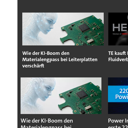
Wie der KI-Boom den
TE kauft
Materialengpass bei Leiterplatten
Fluidver
verschärft
Wie der KI-Boom den
Power I
Materialengpass bei
erste 2