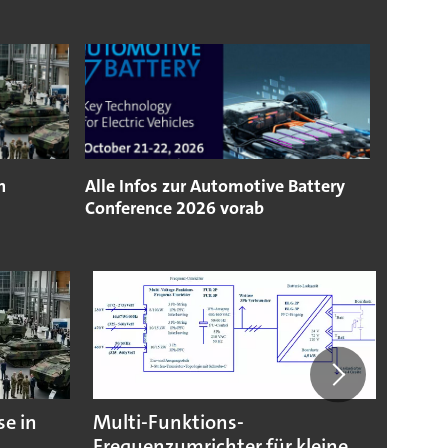
n
Alle Infos zur Automotive Battery
Conference 2026 vorab
e in
Multi-Funktions-
Neue 
Frequenzumrichter für kleine
Molek