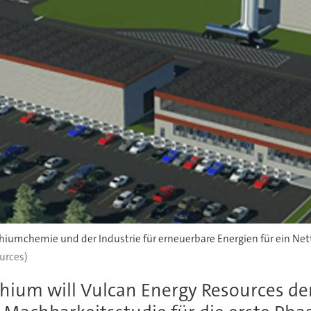
hiumchemie und der Industrie für erneuerbare Energien für ein Net
urces)
thium will Vulcan Energy Resources de