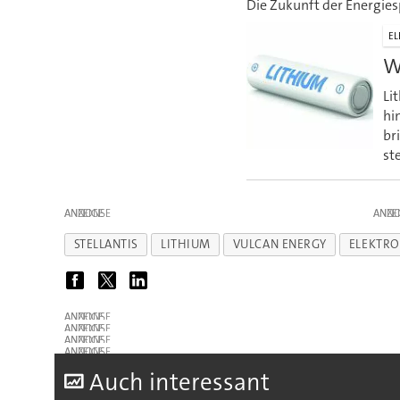
Die Zukunft der Energies
EL
W
Li
hi
br
st
ANZEIGE
ANZE
STELLANTIS
LITHIUM
VULCAN ENERGY
ELEKTRO
ANZEIGE
ANZEIGE
ANZEIGE
ANZEIGE
A
uch interessant