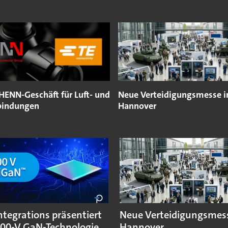
 HENN-Geschäft für Luft- und
Neue Verteidigungsmesse i
bindungen
Hannover
ntegrations präsentiert
Neue Verteidigungsmess
200-V GaN-Technologie
Hannover