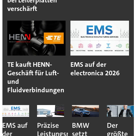
bei Leiterplatten
verschärft
TE kauft HENN-
EMS auf der
Geschäft für Luft-
electronica 2026
und
Fluidverbindungen
EMS auf
Präzise
BMW
Der
der
Leistungsmessung
setzt
größte