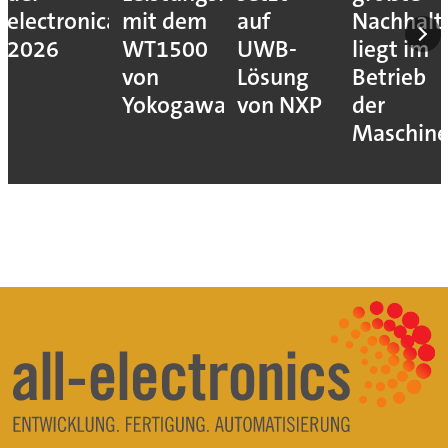
electronica
mit dem
auf
Nachhalt
2026
WT1500
UWB-
liegt im
von
Lösung
Betrieb
Yokogawa
von NXP
der
Maschin