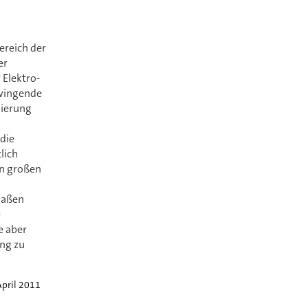
Bereich der
er
 Elektro-
zwingende
sierung
 die
lich
on großen
maßen
e
e aber
ung zu
April 2011