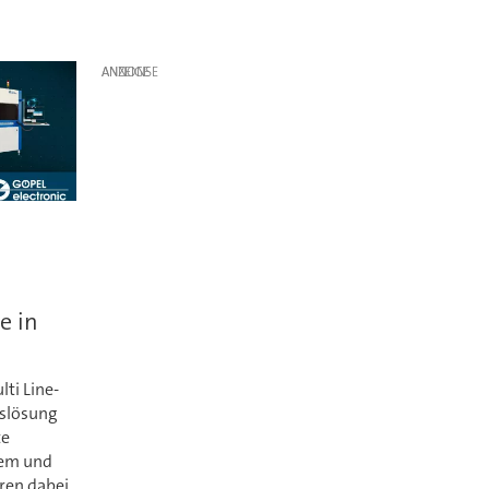
ANZEIGE
e in
lti Line-
nslösung
te
tem und
ren dabei