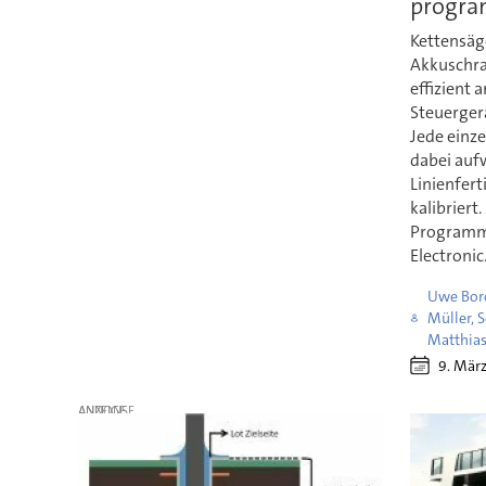
progra
Kettensäg
Akkuschra
effizient
Steuerger
Jede einz
dabei auf
Linienfer
kalibriert
Programm
Electronic
Uwe Boro
Müller, 
Matthia
9. Mär
ANZEIGE