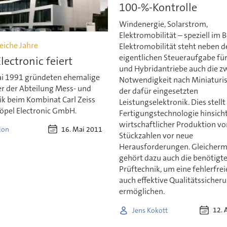
100-%-Kontrolle
Windenergie, Solarstrom,
Elektromobilität – speziell im 
eiche Jahre
Elektromobilität steht neben d
eigentlichen Steueraufgabe für
lectronic feiert
und Hybridantriebe auch die 
i 1991 gründeten ehemalige
Notwendigkeit nach Miniaturi
er der Abteilung Mess- und
der dafür eingesetzten
ik beim Kombinat Carl Zeiss
Leistungselektronik. Dies stellt
Göpel Electronic GmbH.
Fertigungstechnologie hinsicht
wirtschaftlicher Produktion v
16. Mai 2011
ion
Stückzahlen vor neue
Herausforderungen. Gleicher
gehört dazu auch die benötigt
Prüftechnik, um eine fehlerfrei
auch effektive Qualitätssicher
ermöglichen.
12. 
Jens Kokott