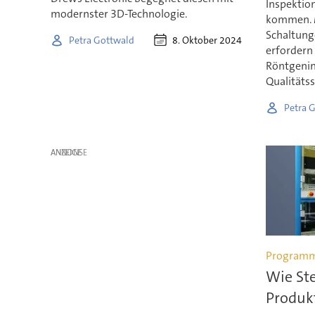
Inspektio
modernster 3D-Technologie.
kommen. M
Schaltung
8. Oktober 2024
Petra Gottwald
erfordern
Röntgenins
Qualitäts
Petra 
ANZEIGE
Programm
Wie Ste
Produkt