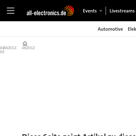
Events
Livestreams
Automotive
Ele
Home
ANZEIGE
ANZEIGE
Tag:
göpel
electronic