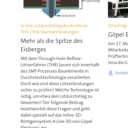
In-line-Lotdurchstiegskontrolle an
20 erfolgr
THT-/THR-Steckverbindungen
Göpel E
Mehr als die Spitze des
Am 17. Ma
Eisberges
Mitarbeit
Prüftechn
Mit dem Through-Hole-Reflow-
Jena die 
Lötverfahren (THR) lassen sich innerhalb
des SMT-Prozesses Bauelemente in
Redakt
Durchstecktechnologie verarbeiten.
Doch wie sind diese Lötverbindungen
sicher zu prüfen? Welche Technologie ist
nötig, um etwa den Lotdurchstieg zu
bewerten? Der folgende Beitrag
beantwortet diese Fragen und geht
dabei speziell auf das Inline-3D-
Röntgensystem X-Line-3D von Göpel
Electronic ein.