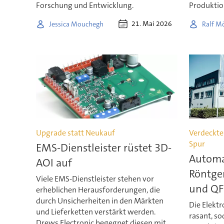
Forschung und Entwicklung.
Produktio
21. Mai 2026
Jessica Mouchegh
Ralf M
Upgrade statt Neukauf
Verdeckten
Spur
EMS-Dienstleister rüstet 3D-
Automa
AOI auf
Röntge
Viele EMS-Dienstleister stehen vor
und QF
erheblichen Herausforderungen, die
durch Unsicherheiten in den Märkten
Die Elektr
und Lieferketten verstärkt werden.
rasant, so
Drews Electronic begegnet diesen mit