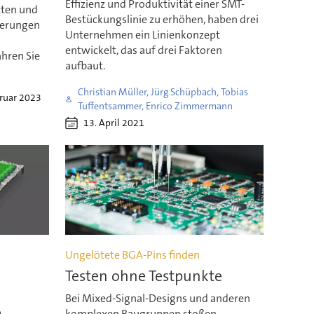
Effizienz und Produktivität einer SMT-
tten und
Bestückungslinie zu erhöhen, haben drei
derungen
Unternehmen ein Linienkonzept
entwickelt, das auf drei Faktoren
hren Sie
aufbaut.
Christian Müller, Jürg Schüpbach, Tobias
bruar 2023
Tuffentsammer, Enrico Zimmermann
13. April 2021
Ungelötete BGA-Pins finden
Testen ohne Testpunkte
Bei Mixed-Signal-Designs und anderen
D
komplexen Baugruppen stoßen