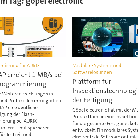
em Tag: göpel electronic
imierung für AURIX
Modulare Systeme und
Softwarelösungen
AP erreicht 1 MB/s bei
Plattform für
Programmierung
Inspektionstechnologi
e Weiterentwicklungen in
der Fertigung
und Protokollen ermöglichen
TAP eine deutliche
Göpel electronic hat mit der Mu
igung der Flash-
Produktfamilie eine Inspektio
erung bei AURIX-
für die gesamte Fertigungsket
rollern – mit spürbaren
entwickelt. Ein modulares Sys
für Testzeit und
eine zentrale Software optimie