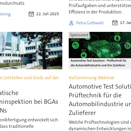
nsdurchsatz.
Prüfaufgaben und unterstütze
Effizienz in der Produktion.
22. Juli 2025
öhring
17. J
Petra Gottwald
Sponsored
 Lötstellen und Voids auf der
Aufzeichnung Webinar
Automotive Test Solut
tische
Prüftechnik für die
ninspektion bei BGAs
Automobilindustrie un
Ns
Zulieferer
onikfertigung entwickelt sich
Welche Prüftechnologien sind 
dass traditionelle
dynamischen Entwicklungen in