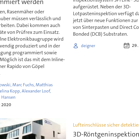
mmiert werden
aufgerüstet. Neben der 3D-
en, Rasenmäher oder
Lotpasteninspektion verfügt d
uber müssen verlässlich und
jetzt über neue Funktionen zu
 arbeiten. Dabei kommen auch
von Sinterpasten und Direct C
äte von Prüfrex zum Einsatz.
Bonded (DCB) Substraten.
elne Elektronikbaugruppe wird
wendig produziert und in der
29.
deigner
tigung programmiert sowie
. Möglich ist das mit dem Inline-
er Rapido von Göpel
.
wski, Marc Fuchs, Matthias
Selina Kopp, Alexander Loof,
s Hansen
z 2020
Lufteinschlüsse sicher detekti
3D-Röntgeninspektion 