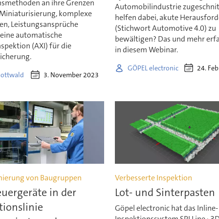
nsmethoden an ihre Grenzen
Automobilindustrie zugeschni
iniaturisierung, komplexe
helfen dabei, akute Herausfor
en, Leistungsansprüche
(Stichwort Automotive 4.0) zu
 eine automatische
bewältigen? Das und mehr erfa
pektion (AXI) für die
in diesem Webinar.
sicherung.
24. Fe
GÖPEL electronic
3. November 2023
Gottwald
ierung von Baugruppen
Verbesserte Inspektion
uergeräte in der
Lot- und Sinterpasten
ionslinie
Göpel electronic hat das Inline-
Inspektionssystem SPI Line · 3